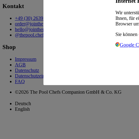
Internet 
Kontakt
Wir unterst
+49 (30) 2639 258 90
Ihnen, für 
order@jointhepool.de
Browser um
hello@jointhepool.de
Sie können 
@thepool.chefscompanion
Google 
Shop
Impressum
AGB
Datenschutz
Datenschutzeinstellungen
FAQ
©2026 The Pool Chefs Companion GmbH & Co. KG
Deutsch
English