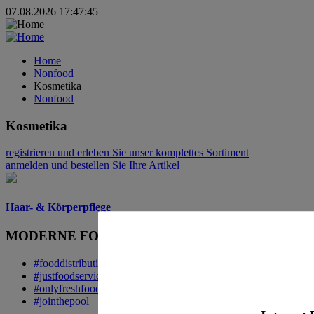
07.08.2026 17:47:45
Home
Nonfood
Kosmetika
Nonfood
Kosmetika
registrieren
und erleben Sie unser komplettes Sortiment
anmelden
und bestellen Sie Ihre Artikel
Haar- & Körperpflege
MODERNE FOOD DISTRIBUTION.
#fooddistribution
#justfoodservice
#onlyfreshfood
#jointhepool