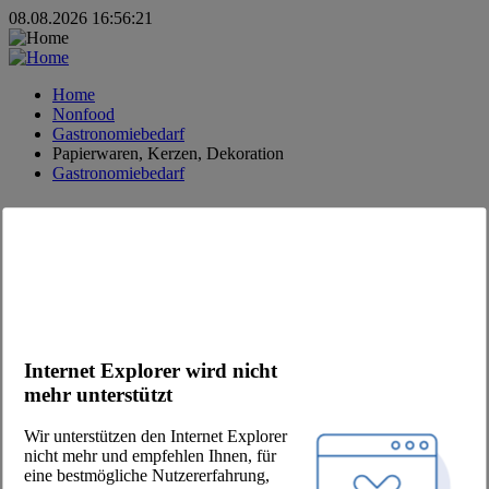
08.08.2026 16:56:21
Home
Nonfood
Gastronomiebedarf
Papierwaren, Kerzen, Dekoration
Gastronomiebedarf
MODERNE FOOD DISTRIBUTION.
#fooddistribution
#justfoodservice
#onlyfreshfood
#jointhepool
Kontakt
Internet Explorer wird nicht
mehr unterstützt
+49 (30) 2639 258 90
order@jointhepool.de
Wir unterstützen den Internet Explorer
hello@jointhepool.de
nicht mehr und empfehlen Ihnen, für
@thepool.chefscompanion
eine bestmögliche Nutzererfahrung,