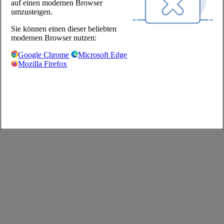
auf einen modernen Browser
Shop
umzusteigen.
Impressum
Sie können einen dieser beliebten
AGB
modernen Browser nutzen:
Datenschutz
Datenschutzeinstellungen
Google Chrome
Microsoft Edge
FAQ
Mozilla Firefox
©2026 The Pool Chefs Companion GmbH & Co. KG
Deutsch
English