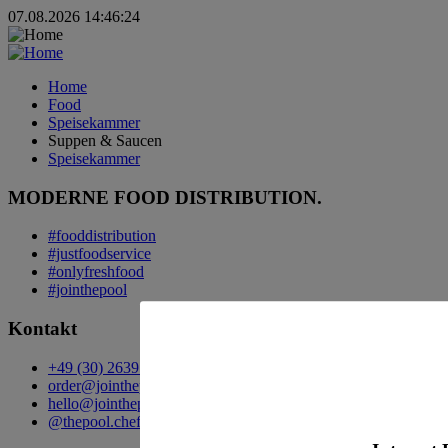
07.08.2026 14:46:24
Home
Food
Speisekammer
Suppen & Saucen
Speisekammer
MODERNE FOOD DISTRIBUTION.
#fooddistribution
#justfoodservice
#onlyfreshfood
#jointhepool
Kontakt
+49 (30) 2639 258 90
order@jointhepool.de
hello@jointhepool.de
@thepool.chefscompanion