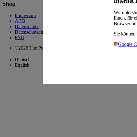
Internet 
Shop
Wir unterst
Impressum
Ihnen, für 
AGB
Browser um
Datenschutz
Datenschutzeinstellungen
Sie können 
FAQ
Google 
©2026 The Pool Chefs Companion GmbH & Co. KG
Deutsch
English