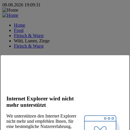
08.08.2026 19:09:31
Home
Food
Fleisch & Wurst
Wild, Lamm, Ziege
Fleisch & Wurst
MODERNE FOOD DISTRIBUTION.
#fooddistribution
#justfoodservice
#onlyfreshfood
#jointhepool
Kontakt
Internet Explorer wird nicht
mehr unterstützt
+49 (30) 2639 258 90
order@jointhepool.de
Wir unterstützen den Internet Explorer
hello@jointhepool.de
nicht mehr und empfehlen Ihnen, für
@thepool.chefscompanion
eine bestmögliche Nutzererfahrung,