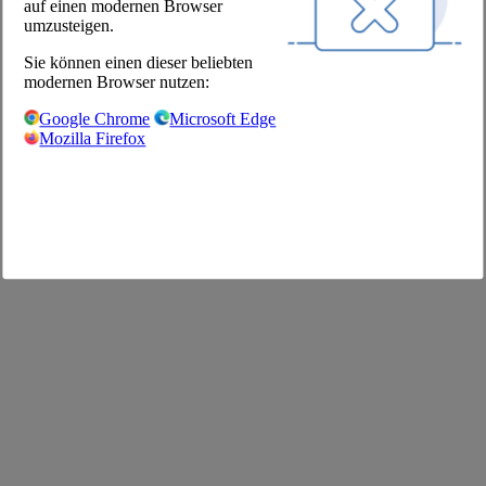
auf einen modernen Browser
Shop
umzusteigen.
Impressum
Sie können einen dieser beliebten
AGB
modernen Browser nutzen:
Datenschutz
Datenschutzeinstellungen
Google Chrome
Microsoft Edge
FAQ
Mozilla Firefox
©2026 The Pool Chefs Companion GmbH & Co. KG
Deutsch
English