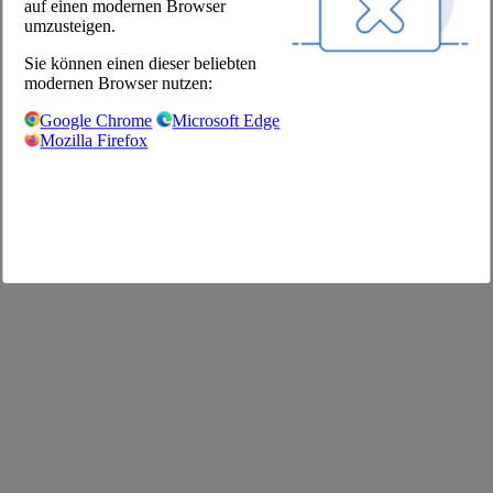
auf einen modernen Browser
Shop
umzusteigen.
Impressum
Sie können einen dieser beliebten
AGB
modernen Browser nutzen:
Datenschutz
Datenschutzeinstellungen
Google Chrome
Microsoft Edge
FAQ
Mozilla Firefox
©2026 The Pool Chefs Companion GmbH & Co. KG
Deutsch
English