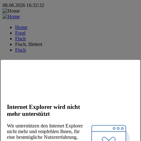
08.08.2026 16:32:32
Home
Food
Fisch
Fisch, filetiert
Fisch
MODERNE FOOD DISTRIBUTION.
#fooddistribution
#justfoodservice
#onlyfreshfood
#jointhepool
Kontakt
Internet Explorer wird nicht
mehr unterstützt
+49 (30) 2639 258 90
order@jointhepool.de
Wir unterstützen den Internet Explorer
hello@jointhepool.de
nicht mehr und empfehlen Ihnen, für
@thepool.chefscompanion
eine bestmögliche Nutzererfahrung,