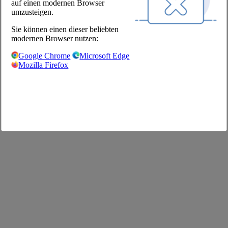
auf einen modernen Browser
Shop
umzusteigen.
Impressum
Sie können einen dieser beliebten
AGB
modernen Browser nutzen:
Datenschutz
Datenschutzeinstellungen
Google Chrome
Microsoft Edge
FAQ
Mozilla Firefox
©2026 The Pool Chefs Companion GmbH & Co. KG
Deutsch
English