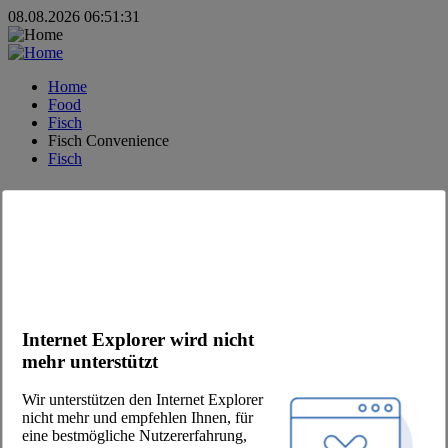
08.08.2026 06:51:31
Home
Food
Fisch
Fisch Convenience
Fisch
MODERNE FOOD DISTRIBUTION.
#fooddistribution
#justfoodservice
#onlyfreshfood
#jointhepool
Kontakt
Internet Explorer wird nicht
mehr unterstützt
+49 (30) 2639 258 90
order@jointhepool.de
Wir unterstützen den Internet Explorer
hello@jointhepool.de
nicht mehr und empfehlen Ihnen, für
@thepool.chefscompanion
eine bestmögliche Nutzererfahrung,