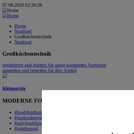
07.08.2026 02:36:28
Home
Nonfood
Großküchentechnik
Nonfood
Großküchentechnik
registrieren
und erleben Sie unser komplettes Sortiment
anmelden
und bestellen Sie Ihre Artikel
Kleingeräte
MODERNE FOOD DISTRIBUTION.
#fooddistribution
#justfoodservice
#onlyfreshfood
#jointhepool